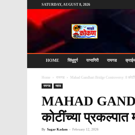
SATURDAY, AUGUST 8, 2026
माझे
कोकण
HOME
सिंधुदुर्ग
रत्नागिरी
रायगड
क्राई
Home
रायगड
Mahad Gandhari Bridge Controversy: 8 कोटींच्या 
रायगड
महाड
MAHAD GANDH
कोटींच्या प्रकल्पात
By
Sagar Kadam
-
February 12, 2026