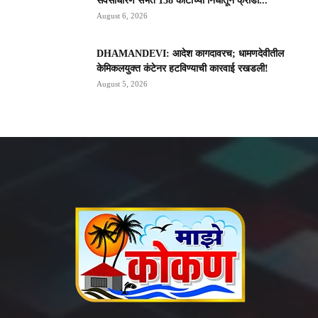
सर्वसाधारण सभेत 158 कोटींच्या निधीतून क्रीडा...
August 6, 2026
DHAMANDEVI: आदेश कागदावरच; धामणदेवीतील
केमिकलयुक्त कंटेनर हटविण्याची कारवाई रखडली!
August 5, 2026