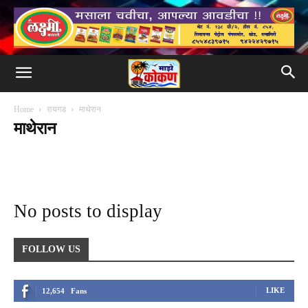
Home
रायगड
माथेरान
माथेरान
अलिबाग
उरण
कर्जत
खालापूर
खोपोली
गोरेगाव
नागोठणे
निजामपूर
पनवेल
पालघर
पाली
पेण
पोलादपूर
महाड
माणगाव
माथेरान
मुरुड
म्हसळा
रेवदंडा
रोहा
श्रीवर्धन
सुधागड
No posts to display
FOLLOW US
LIKE
12,654
Fans