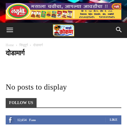
Home
सिंधुदुर्ग
दोडामार्ग
दोडामार्ग
कणकवली
कुडाळ
देवगड
दोडामार्ग
मालवण
वेंगुर्ले
वैभववाडी
सावंतवाडी
No posts to display
FOLLOW US
LIKE
12,654
Fans