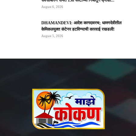
सर्वसाधारण सभेत 158 कोटींच्या निधीतून क्रीडा...
August 6, 2026
DHAMANDEVI: आदेश कागदावरच; धामणदेवीतील
केमिकलयुक्त कंटेनर हटविण्याची कारवाई रखडली!
August 5, 2026