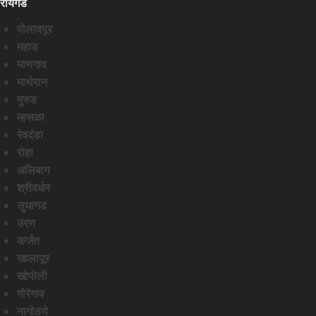
रायगड
पोलादपूर
महाड
माणगाव
माथेरान
मुरुड
म्हसळा
रेवदंडा
रोहा
अलिबाग
श्रीवर्धन
सुधागड
उरण
कर्जत
खालापूर
खोपोली
गोरेगाव
नागोठणे