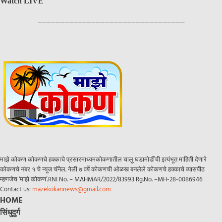
Watch LIVE
_________________________________
माझे कोकण कोकणचे हक्काचे प्रसारमाध्यमकोकणातील चालू घडामोडींची इत्यंभूत माहिती देणारे
कोकणचे नंबर १ चे न्यूज चॅनेल. गेली ७ वर्षे कोकणची ओळख बनलेले कोकणचे हक्काचे व्यासपीठ
म्हणजेच ‘माझे कोकण’.RNI No. – MAHMAR/2022/83993 Rg.No. –MH-28-0086946
Contact us:
mazekokannews@gmail.com
HOME
सिंधुदुर्ग