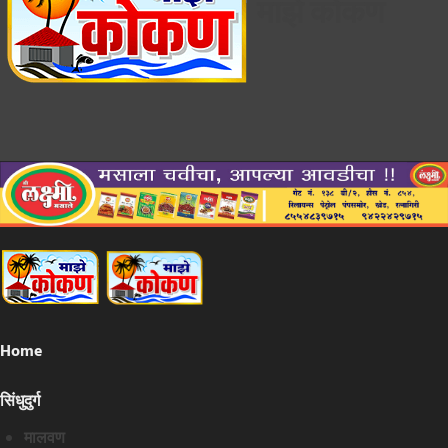
माझे कोकण
Home
सिंधुदुर्ग
मालवण