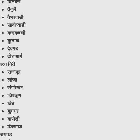
मालवण
वेंगुर्ले
वैभववाडी
सावंतवाडी
कणकवली
कुडाळ
देवगड
दोडामार्ग
रत्नागिरी
राजापूर
लांजा
संगमेश्वर
चिपळूण
खेड
गुहागर
दापोली
मंडणगड
रायगड