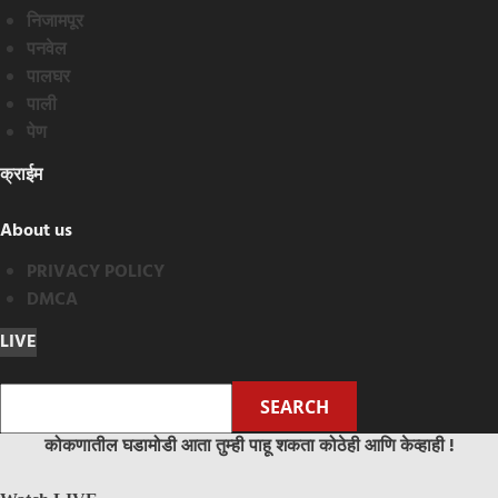
निजामपूर
पनवेल
पालघर
पाली
पेण
क्राईम
About us
PRIVACY POLICY
DMCA
LIVE
कोकणातील घडामोडी आता तुम्ही पाहू शकता कोठेही आणि केव्हाही !