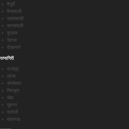
वेंगुर्ले
वैभववाडी
सावंतवाडी
कणकवली
कुडाळ
देवगड
दोडामार्ग
रत्नागिरी
राजापूर
लांजा
संगमेश्वर
चिपळूण
खेड
गुहागर
दापोली
मंडणगड