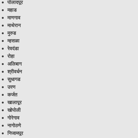
पोलादपूर
महाड
माणगाव
माथेरान
मुरुड
म्हसळा
रेवदंडा
रोहा
अलिबाग
श्रीवर्धन
सुधागड
उरण
कर्जत
खालापूर
खोपोली
गोरेगाव
नागोठणे
निजामपूर