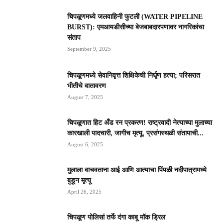
चिपळूणमध्ये जलवाहिनी फुटली (WATER PIPELINE
BURST): एमआयडीसीच्या बेजबाबदारपणावर नागरिकांचा
संताप
September 9, 2025
चिपळूणमध्ये सेवानिवृत्त शिक्षिकेची निर्घृण हत्या; परिसरात
भीतीचे वातावरण
August 7, 2025
चिपळूणात हिट अँड रन प्रकरण! राष्ट्रवादी नेत्याच्या मुलाच्या
कारखाली पादचारी, जागीच मृत्यू, प्रसंगस्थळी संतापाची...
August 6, 2025
मुलाला वाचवताना आई आणि आत्याचा पिंपळी नदीपात्रामध्ये
बुडून मृत्यू
April 26, 2025
चिपळूण पोलिसां तर्फे दंगा काबू मॉक ड्रिल