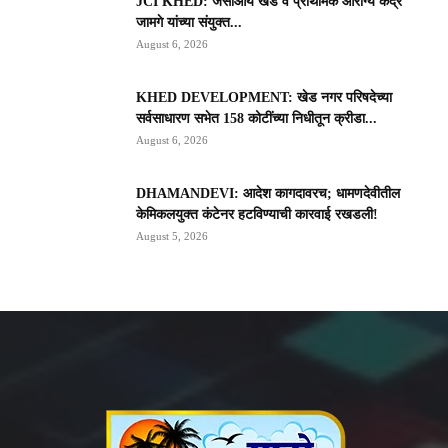
JCI KHED: जेसीआय खेड व प्राथमिक आरोग्य केंद्र
जामगे यांच्या संयुक्त...
August 6, 2026
KHED DEVELOPMENT: खेड नगर परिषदेच्या
सर्वसाधारण सभेत 158 कोटींच्या निधीतून क्रीडा...
August 6, 2026
DHAMANDEVI: आदेश कागदावरच; धामणदेवीतील
केमिकलयुक्त कंटेनर हटविण्याची कारवाई रखडली!
August 5, 2026