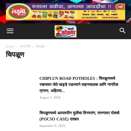
Home
रत्नागिरी
चिपळूण
चिपळूण
खेड
गुहागर
चिपळूण
दापोली
मंडणगड
राजापूर
लांजा
संगमेश्वर
CHIPLUN ROAD POTHOLES : चिपळूनमध्ये
रस्त्यावर मोठे खड्डे पडल्याने वाहनचालक आणि नागरिक
त्रस्त; अहिल्या...
August 1, 2026
चिपळूणमध्ये अल्पवयीन मुलीचा विनयभंग, तरुणावर पोक्सो
(POCSO CASE) दाखल
September 9, 2025