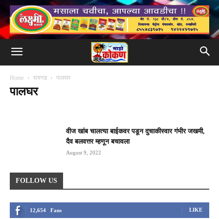
Home
रायगड
पालघर
पालघर
अलिबाग
उरण
कर्जत
खालापूर
खोपोली
गोरेगाव
नागोठणे
निजामपूर
पनवेल
पालघर
पाली
पेण
पोलादपूर
महाड
माणगाव
माथेरान
मुरुड
म्हसळा
रेवदंडा
रोहा
श्रीवर्धन
सुधागड
वीज खांब चालत्या बाईकवर पडून दुचाकीस्वार गंभीर जखमी,
दैव बलवत्तर म्हणून बचावला
August 9, 2022
FOLLOW US
LIKE
12,654
Fans