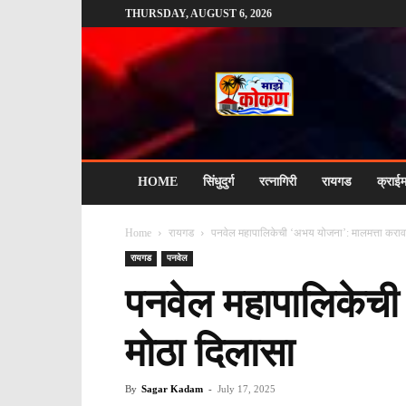
THURSDAY, AUGUST 6, 2026
माझे
कोकण
HOME
सिंधुदुर्ग
रत्नागिरी
रायगड
क्राई
Home
रायगड
पनवेल महापालिकेची ‘अभय योजना’: मालमत्ता कराव
रायगड
पनवेल
पनवेल महापालिकेची
मोठा दिलासा
By
Sagar Kadam
-
July 17, 2025