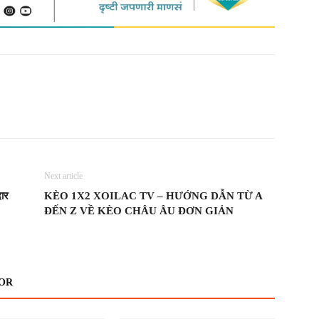
itter
Copy URL
Next article
दार
KÈO 1X2 XOILAC TV – HƯỚNG DẪN TỪ A
ĐẾN Z VỀ KÈO CHÂU ÂU ĐƠN GIẢN
OR