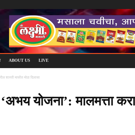
म
ABOUT US
LIVE
रील शास्ती माफीत मोठा दिलासा
 ‘अभय योजना’: मालमत्ता करा