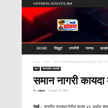
SATURDAY, AUGUST 8, 2026
माझे
कोकण
HOME
सिंधुदुर्ग
रत्नागिरी
रायगड
क्राई
Home
इतर
समान नागरी कायदा महाराष्ट्रात लागू होऊ शकतो का?
इतर
देशभरातील घडामोडी
समान नागरी कायदा 
By
admin
-
October 31, 2022
मुंबई –
भारतीय राज्यघटनेतील कलम ४४ अर्थात समान 