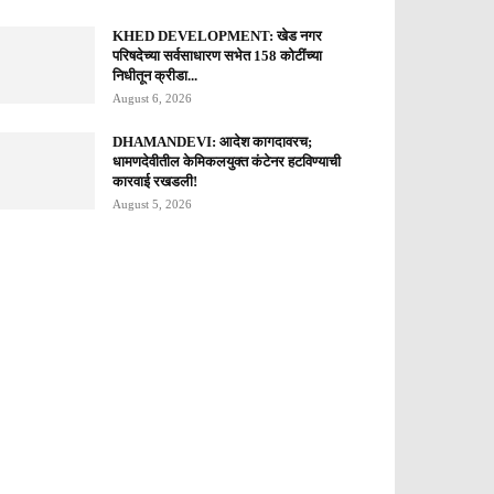
KHED DEVELOPMENT: खेड नगर
परिषदेच्या सर्वसाधारण सभेत 158 कोटींच्या
निधीतून क्रीडा...
August 6, 2026
DHAMANDEVI: आदेश कागदावरच;
धामणदेवीतील केमिकलयुक्त कंटेनर हटविण्याची
कारवाई रखडली!
August 5, 2026