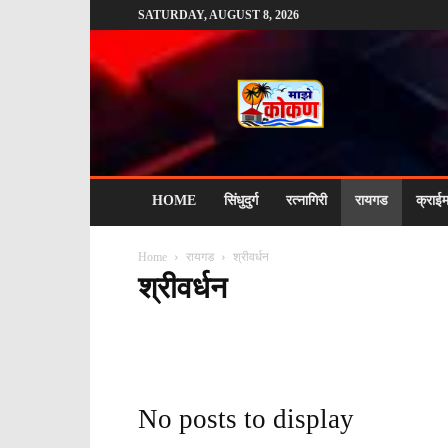
SATURDAY, AUGUST 8, 2026
माझे
कोकण
HOME
सिंधुदुर्ग
रत्नागिरी
रायगड
क्राई
Home
रायगड
श्रीवर्धन
श्रीवर्धन
अलिबाग
उरण
कर्जत
खालापूर
खोपोली
गोरेगाव
नागोठ
मुरुड
म्हसळा
रेवदंडा
रोहा
श्रीवर्धन
सुधागड
No posts to display