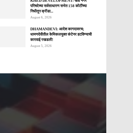
KHED DEVELOPMENT: खेड नगर
परिषदेच्या सर्वसाधारण सभेत 158 कोटींच्या
निधीतून क्रीडा...
August 6, 2026
DHAMANDEVI: आदेश कागदावरच;
धामणदेवीतील केमिकलयुक्त कंटेनर हटविण्याची
कारवाई रखडली!
August 5, 2026