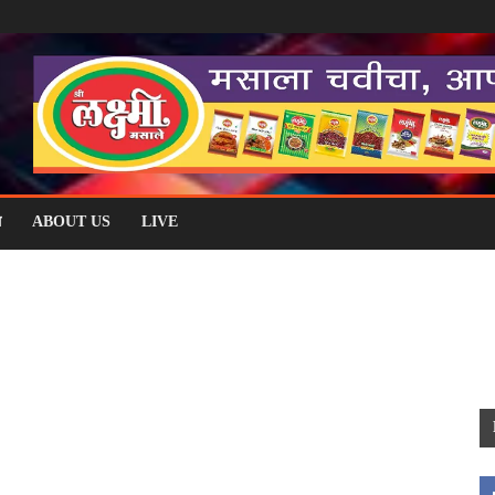
म
ABOUT US
LIVE
णे
निजामपूर
पनवेल
पालघर
पाली
पेण
पोलादपूर
महाड
माणगाव
माथेरान