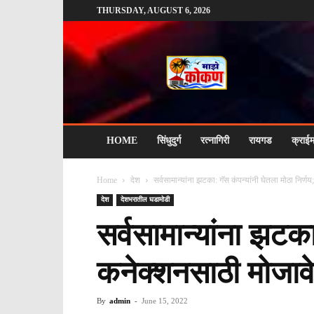
THURSDAY, AUGUST 6, 2026
माझे
कोकण
HOME
सिंधुदुर्ग
रत्नागिरी
रायगड
क्राई
Home
देश
सर्वसामान्यांना झटका: गॅस कंपन्यांनी घेतला मोठा निर
देश
देशभरातील घडामोडी
सर्वसामान्यांना झटक
कनेक्शनसाठी मोजावे
By
admin
-
June 15, 2022