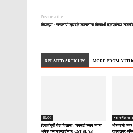
Previous article
चिपळूण : सरकारी दाखले काढताना विद्यार्थी दलालांच्या तावडी
RELATED ARTICLES
MORE FROM AUTH
BLOG
देशभरातील घडाम
दिवाळीपूर्वी मोठा दिलासा: जीएसटी स्लॅब कपात;
औरंग्याची कबर न
अनेक वस्तू स्वस्त होणार! GST SLAB
रायगडावर अमित 