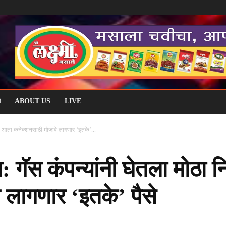
म
ABOUT US
LIVE
्णय; आता कनेक्शनसाठी मोजावे लागणार ‘इतके’...
ा: गॅस कंपन्यांनी घेतला मोठा 
 लागणार ‘इतके’ पैसे