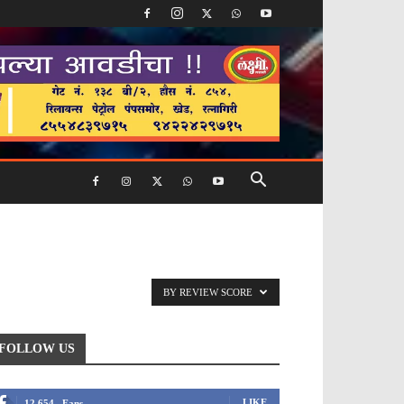
BY REVIEW SCORE
FOLLOW US
LIKE
12,654
Fans