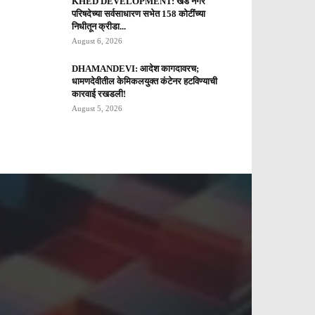
KHED DEVELOPMENT: खेड नगर
परिषदेच्या सर्वसाधारण सभेत 158 कोटींच्या
निधीतून क्रीडा...
August 6, 2026
DHAMANDEVI: आदेश कागदावरच;
धामणदेवीतील केमिकलयुक्त कंटेनर हटविण्याची
कारवाई रखडली!
August 5, 2026