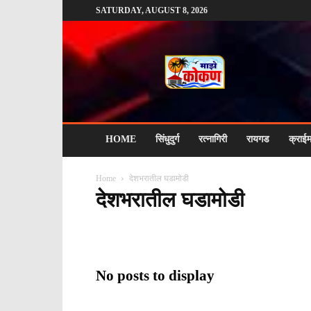
SATURDAY, AUGUST 8, 2026
माझे
कोकण
HOME
सिंधुदुर्ग
रत्नागिरी
रायगड
क्राई
Home
देशभरातील घडामोडी
देशभरातील घडामोडी
ACCIDENT
ADVERTISING
AI NEWS
BLOG
क्राईम
खेळ
ठाणे
दिवाळी
देश
देशभरातील घडामोडी
न
विदेश
सिंधुदुर्ग
No posts to display