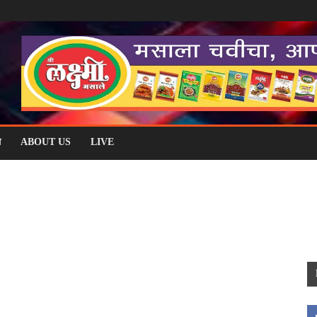
म
ABOUT US
LIVE
CORONA
GOLD
HOROSCOPE
NEWS
RECIPE
WORLD
इतर
वी मुंबई
पुणे
मनोरंजन
मुंबई
रत्नागिरी
राजकारण
राज्य
रायगड
राशी भविष्य